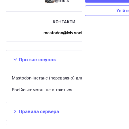
@mluts
Увійт
КОНТАКТИ:
mastodon@lviv.social
Про застосунок
Mastodon-інстанс (переважно) для львівʼян.
Російськомовні не вітаються
Правила сервера