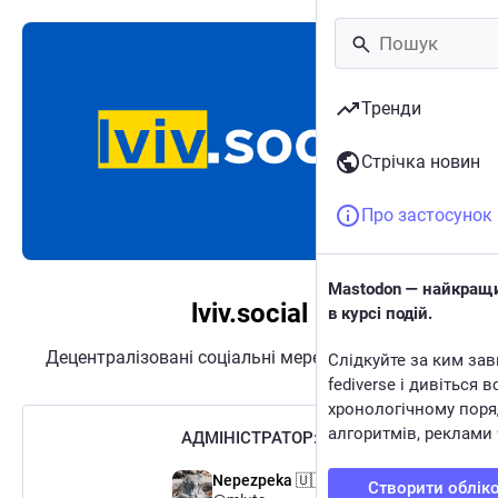
Тренди
Стрічка новин
Про застосунок
Mastodon — найкращи
lviv.social
в курсі подій.
Децентралізовані соціальні мережі від
Mastodon
Слідкуйте за ким зав
fediverse і дивіться в
хронологічному поря
алгоритмів, реклами 
АДМІНІСТРАТОР:
Nepezpeka 🇺🇦
Створити облік